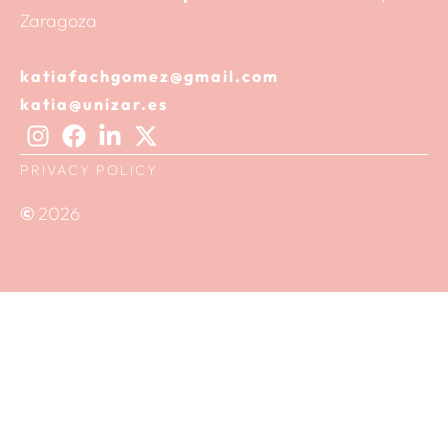
Zaragoza
katiafachgomez@gmail.com
katia@unizar.es
PRIVACY POLICY
©
2026
Follow on Instagram