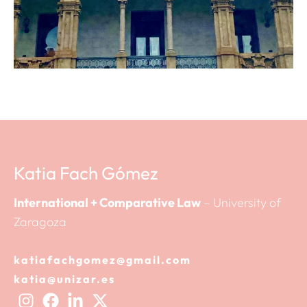
Katia Fach Gómez
International + Comparative Law
– University of
Zaragoza
katiafachgomez@gmail.com
katia@unizar.es