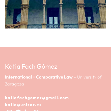
Katia Fach Gómez
International + Comparative Law
– University of
Zaragoza
katiafachgomez@gmail.com
katia@unizar.es